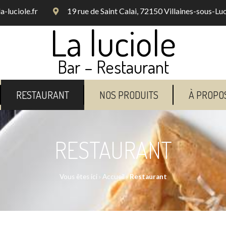
-luciole.fr
19 rue de Saint Calai, 72150 Villaines-sous-Lu
La luciole
Bar – Restaurant
RESTAURANT
NOS PRODUITS
À PROPO
RESTAURANT
Vous êtes ici ›
Accueil
›
Restaurant