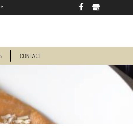
cé
S
CONTACT