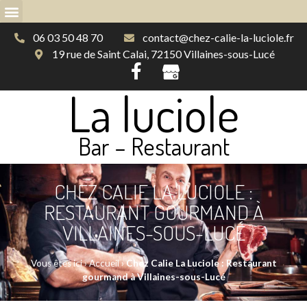
06 03 50 48 70
contact@chez-calie-la-luciole.fr
19 rue de Saint Calai, 72150 Villaines-sous-Lucé
La luciole
Bar – Restaurant
CHEZ CALIE LA LUCIOLE :
RESTAURANT GOURMAND À
VILLAINES-SOUS-LUCÉ
Vous êtes ici ›
Accueil
›
Chez Calie La Luciole : Restaurant
gourmand à Villaines-sous-Lucé