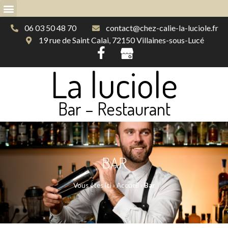
06 03 50 48 70
contact@chez-calie-la-luciole.fr
19 rue de Saint Calai, 72150 Villaines-sous-Lucé
La luciole
Bar – Restaurant
BAR
Vous êtes ici ›
Accueil
›
Bar